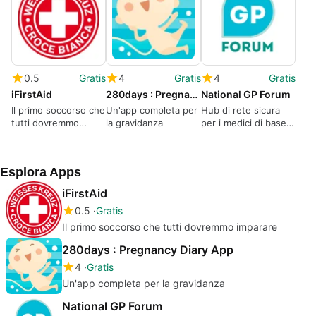
0.5
Gratis
4
Gratis
4
Gratis
iFirstAid
280days : Pregnancy Diary App
National GP Forum
Il primo soccorso che
Un'app completa per
Hub di rete sicura
tutti dovremmo
la gravidanza
per i medici di base
imparare
irlandesi
Esplora Apps
iFirstAid
0.5
Gratis
Il primo soccorso che tutti dovremmo imparare
280days : Pregnancy Diary App
4
Gratis
Un'app completa per la gravidanza
National GP Forum