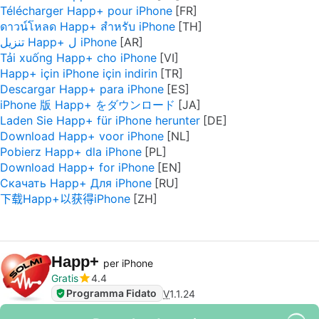
Télécharger Happ+ pour iPhone
ดาวน์โหลด Happ+ สำหรับ iPhone
تنزيل Happ+ ل iPhone
Tải xuống Happ+ cho iPhone
Happ+ için iPhone için indirin
Descargar Happ+ para iPhone
iPhone 版 Happ+ をダウンロード
Laden Sie Happ+ für iPhone herunter
Download Happ+ voor iPhone
Pobierz Happ+ dla iPhone
Download Happ+ for iPhone
Скачать Happ+ Для iPhone
下载Happ+以获得iPhone
Happ+
per iPhone
Gratis
4.4
Programma Fidato
V
1.1.24